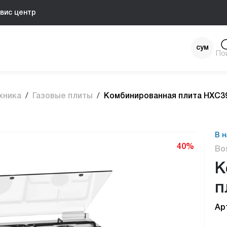
вис центр
сум
По
$
хника
Газовые плиты
Комбинированная плита HXC
В н
40%
Bo
К
п
Ар