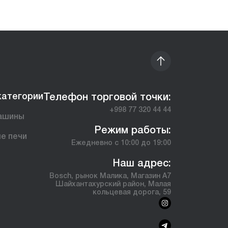
категории
Телефон торговой точки:
+998 77 320 44 44
ашины
Режим работы:
е печи
Ежедневно с 10:00 до 19:00
ы
Наш адрес:
Bosch, рынок Малика, Магазин А7
Шайхантахурский район, Малая
кольцевая дорога, 59