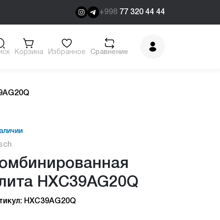
+998
77 320 44 44
иск
Корзина
Избранное
Сравнение
39AG20Q
аличии
sch
омбинированная
лита HXC39AG20Q
тикул: HXC39AG20Q