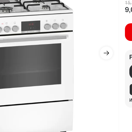
15,
9,
И