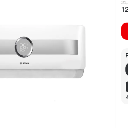
21,
12
И