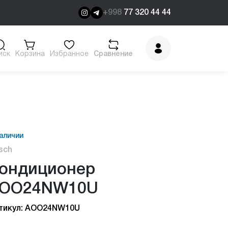
+998
77 320 44 44
иск
Корзина
Избранное
Сравнение
аличии
sch
ондиционер
OO24NW10U
тикул: AOO24NW10U