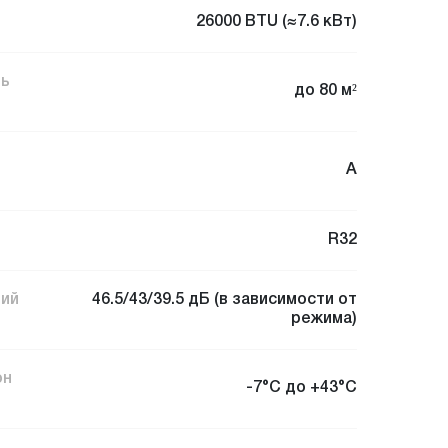
26000 BTU (≈7.6 кВт)
ь
до 80 м²
A
R32
ний
46.5/43/39.5 дБ (в зависимости от
режима)
он
-7°C до +43°C