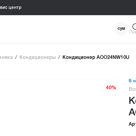
вис центр
сум
По
$
хника
Кондиционеры
Кондиционер AOO24NW10U
В н
40%
Bo
К
A
Ар