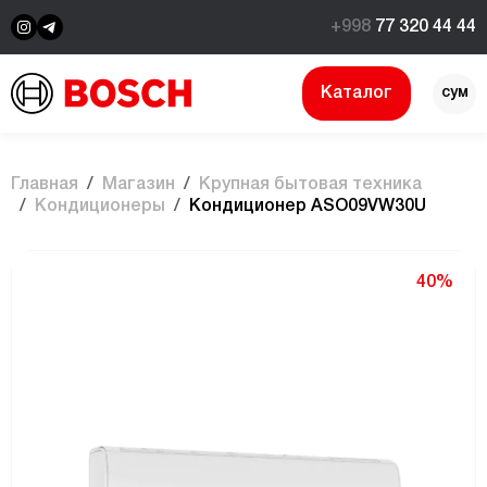
+998
77 320 44 44
Каталог
сум
$
Главная
Магазин
Крупная бытовая техника
Кондиционеры
Кондиционер ASO09VW30U
40%