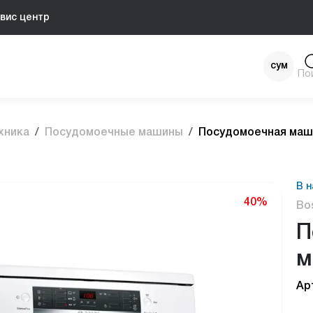
вис центр
сум
По
$
хника
Посудомоечные машины
Посудомоечная ма
В н
40%
Bo
П
м
Ар