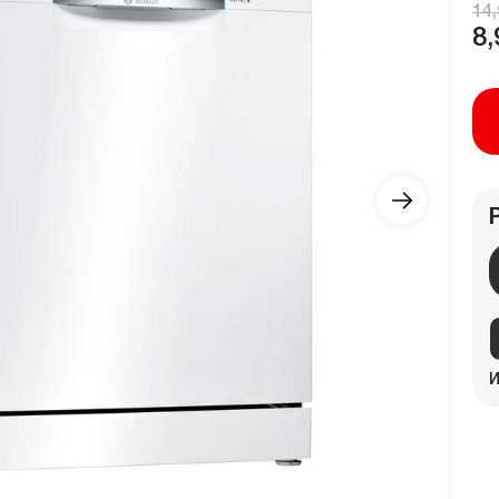
14,
8,
И