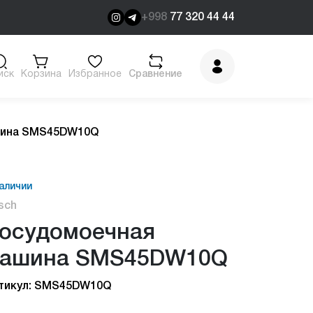
+998
77 320 44 44
иск
Корзина
Избранное
Сравнение
шина SMS45DW10Q
аличии
sch
осудомоечная
ашина SMS45DW10Q
тикул: SMS45DW10Q