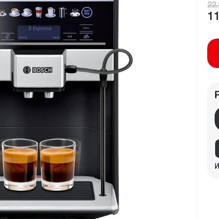
22,
11
И