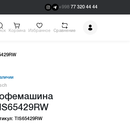
+998
77 320 44 44
иск
Корзина
Избранное
Сравнение
5429RW
аличии
sch
офемашина
IS65429RW
тикул: TIS65429RW