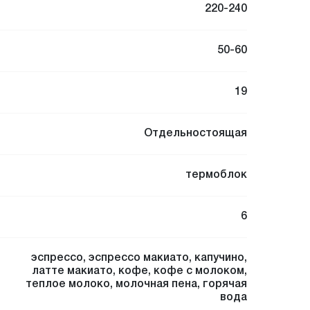
220-240
50-60
19
Отдельностоящая
термоблок
6
эспрессо
,
эспрессо макиато
,
капучино
,
латте макиато
,
кофе
,
кофе с молоком
,
теплое молоко
,
молочная пена
,
горячая
вода