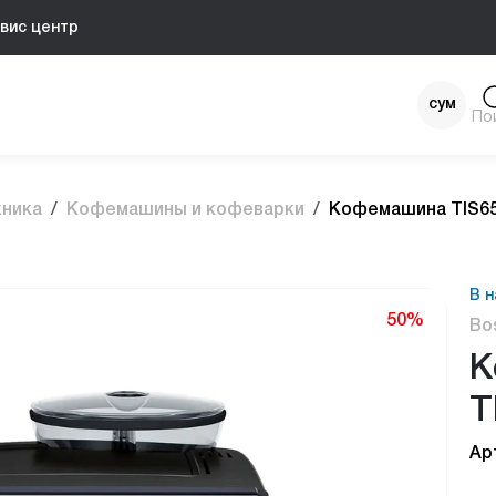
вис центр
сум
По
$
хника
Кофемашины и кофеварки
Кофемашина TIS6
В н
50%
Bo
К
T
Ар