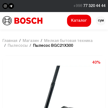
+998
77 320 44 44
Каталог
сум
$
Главная
Магазин
Мелкая бытовая техника
Пылесосы
Пылесос BGC21X300
40%