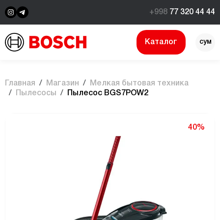
+998
77 320 44 44
Каталог
сум
$
Главная
Магазин
Мелкая бытовая техника
Пылесосы
Пылесос BGS7POW2
40%