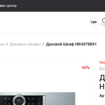
вис центр
сум
По
$
ика
Духовые шкафы
Духовой Шкаф HBG675BS1
Ск
40%
Bo
Д
H
Ар