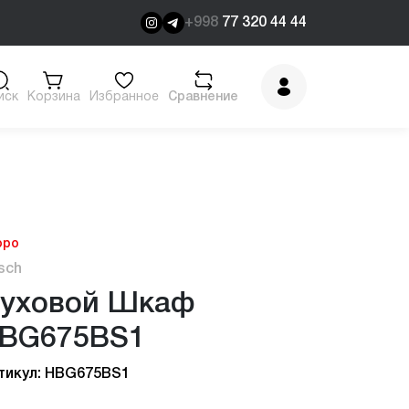
+998
77 320 44 44
иск
Корзина
Избранное
Сравнение
оро
sch
уховой Шкаф
BG675BS1
тикул: HBG675BS1