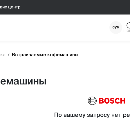
вис центр
сум
По
$
ика
Встраиваемые кофемашины
фемашины
По вашему запросу нет р