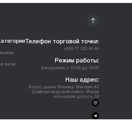
категории
Телефон торговой точки:
+998 77 320 44 44
ашины
Режим работы:
е печи
Ежедневно с 10:00 до 19:00
ы
Наш адрес:
Bosch, рынок Малика, Магазин А7
Шайхантахурский район, Малая
кольцевая дорога, 59