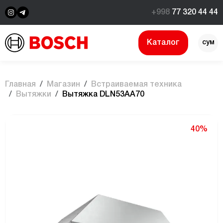
+998
77 320 44 44
Каталог
сум
$
Главная
Магазин
Встраиваемая техника
Вытяжки
Вытяжка DLN53AA70
40%