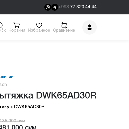
+998
77 320 44 44
иск
Корзина
Избранное
Сравнение
аличии
sch
ытяжка DWK65AD30R
тикул: DWK65AD30R
135,000 сум
481,000 сум