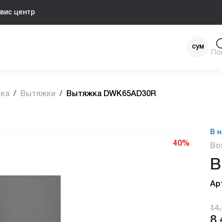
вис центр
сум
По
$
ика
Вытяжки
Вытяжка DWK65AD30R
В н
40%
Bo
В
Ар
14,
8,