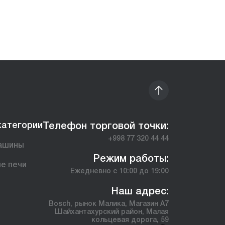
категории
Телефон торговой точки:
+998 77 320 44 44
ашины
Режим работы:
е печи
Ежедневно с 10:00 до 19:00
ы
Наш адрес:
Bosch, рынок Малика, Магазин А7
Шайхантахурский район, Малая
кольцевая дорога, 59